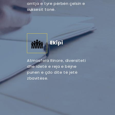
arritja e tyre përbën çelsin e
suksesit tonë.
Ekipi
Atmosfera Rinore, diversiteti
dhe idetë e reja e bëjne
punen e çdo dite të jetë
zbavitëse.