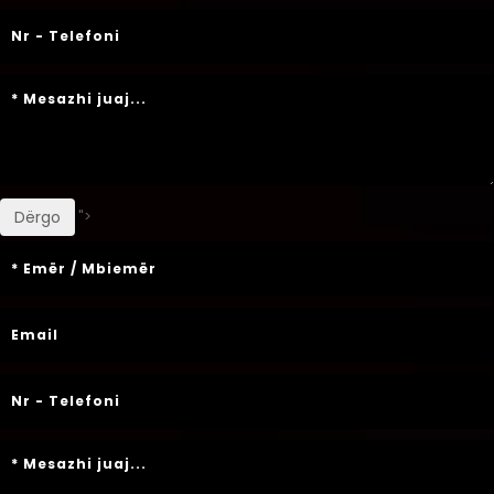
">
Dërgo