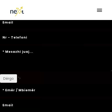
">
Dërgo