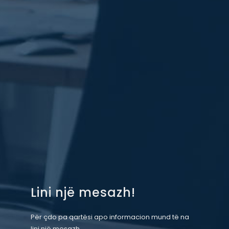
Lini një mesazh!
Për çdo pa qartësi apo informacion mund të na
lini një mesazh.