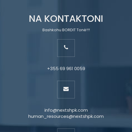
NA KONTAKTONI
Bashkohu BORDIT Tonë!!!
+355 69 961 0059
info@nextshpk.com
human_resources@nextshpk.com