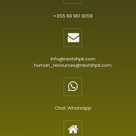
+355 69 961 0059
info@nextshpk.com
human_resources@nextshpk.com
Chat Whatsapp