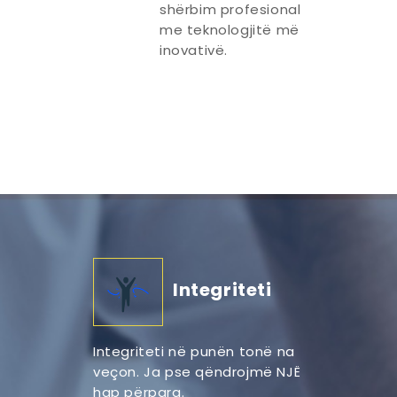
shërbim profesional
me teknologjitë më
inovativë.
Integriteti
Integriteti në punën tonë na
veçon. Ja pse qëndrojmë NJË
hap përpara.