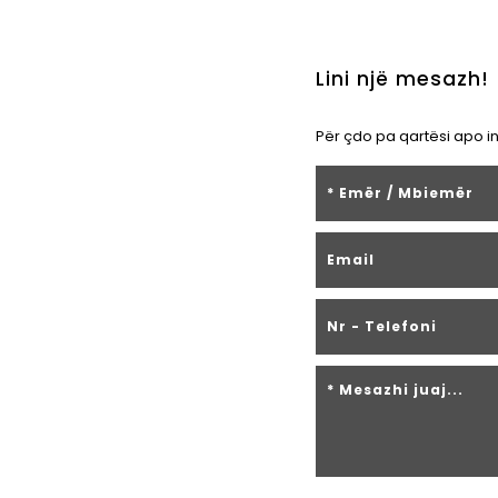
Lini një mesazh!
Për çdo pa qartësi apo i