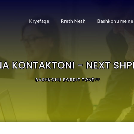
Kryefaqe
Rreth Nesh
Bashkohu me ne
NA KONTAKTONI - NEXT SHP
BASHKOHU BORDIT TONË!!!