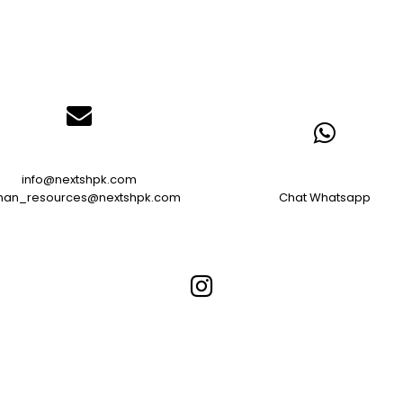
info@nextshpk.com
an_resources@nextshpk.com
Chat Whatsapp